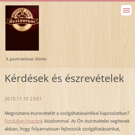
A gasztronómiai élmény
Kérdések és észrevételek
2015.11.10 23:01
Megosztaná észrevételét a szolgáltatásainkkal kapcsolatban?
Forduljon hozzánk
bizalommal. Az Ön észrevételei segítenek
abban, hogy folyamatosan fejlesszük szolgáltatásainkat,