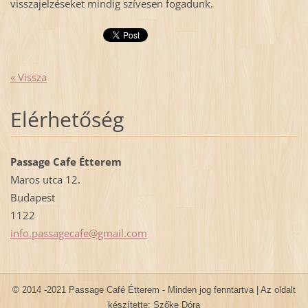
visszajelzéseket mindig szívesen fogadunk.
« Vissza
Elérhetőség
Passage Cafe Étterem
Maros utca 12.
Budapest
1122
info.pas
sagecafe
@gmail.c
om
© 2014 -2021 Passage Café Étterem - Minden jog fenntartva | Az oldalt
készítette: Szőke Dóra