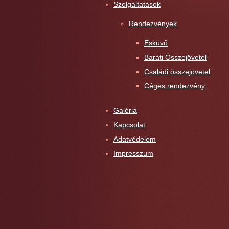
Szolgáltatások
Rendezvények
Esküvő
Baráti Összejövetel
Családi összejövetel
Céges rendezvény
Galéria
Kapcsolat
Adatvédelem
Impresszum