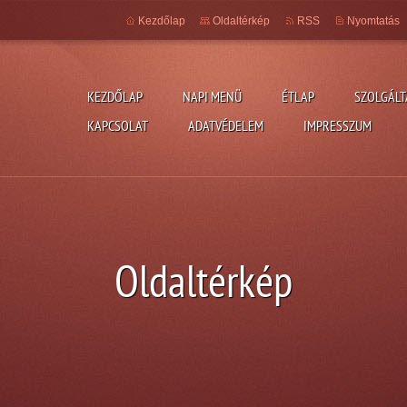
Kezdőlap
Oldaltérkép
RSS
Nyomtatás
KEZDŐLAP
NAPI MENÜ
ÉTLAP
SZOLGÁLT
KAPCSOLAT
ADATVÉDELEM
IMPRESSZUM
Oldaltérkép