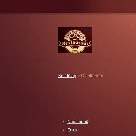
A gasztronómiai élmény
Kezdőlap
>
Oldaltérkép
Napi menü
Étlap